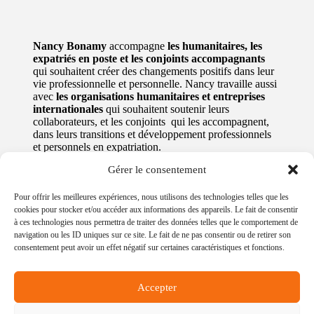
Nancy Bonamy
accompagne
les humanitaires, les
expatriés en poste et les conjoints accompagnants
qui souhaitent créer des changements positifs dans leur
vie professionnelle et personnelle. Nancy travaille aussi
avec
les organisations humanitaires et entreprises
internationales
qui souhaitent soutenir leurs
collaborateurs, et les conjoints qui les accompagnent,
dans leurs transitions et développement professionnels
et personnels en expatriation.
Gérer le consentement
Newsletter :
Séance découverte :
Pour offrir les meilleures expériences, nous utilisons des technologies telles que les
cookies pour stocker et/ou accéder aux informations des appareils. Le fait de consentir
Inscris-toi à ma
​Rencontrons-nous pour
à ces technologies nous permettra de traiter des données telles que le comportement de
newsletter pour de
évaluer ensemble si mes
navigation ou les ID uniques sur ce site. Le fait de ne pas consentir ou de retirer son
consentement peut avoir un effet négatif sur certaines caractéristiques et fonctions.
l’inspiration, des déclics
programmes
& des conseils.
correspondent à tes
besoins.
Accepter
Je m'inscris
Je prends