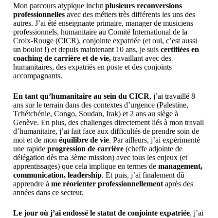
Mon parcours atypique inclut
plusieurs reconversions
professionnelles
avec des métiers très différents les uns des
autres. J’ai été enseignante primaire, manager de musiciens
professionnels, humanitaire au Comité International de la
Croix-Rouge (CICR), conjointe expatriée (et oui, c’est aussi
un boulot !) et depuis maintenant 10 ans, je suis
certifiées
en
coaching de carrière et de vie,
travaillant avec des
humanitaires, des expatriés en poste et des conjoints
accompagnants.
En tant qu’humanitaire au sein du CICR
, j’ai travaillé 8
ans sur le terrain dans des contextes d’urgence (Palestine,
Tchétchénie, Congo, Soudan, Irak) et 2 ans au siège à
Genève. En plus, des challenges directement liés à mon travail
d’humanitaire, j’ai fait face aux difficultés de prendre soin de
moi et de mon
équilibre de vie
. Par ailleurs, j’ai expérimenté
une rapide
progression de carrière
(cheffe adjointe de
délégation dès ma 3ème mission) avec tous les enjeux (et
apprentissages) que cela implique en termes de
management,
communication, leadership
. Et puis, j’ai finalement dû
apprendre à
me
réorienter professionnellement
après des
années dans ce secteur.
Le jour où j’ai endossé le statut de conjointe expatriée
, j’ai