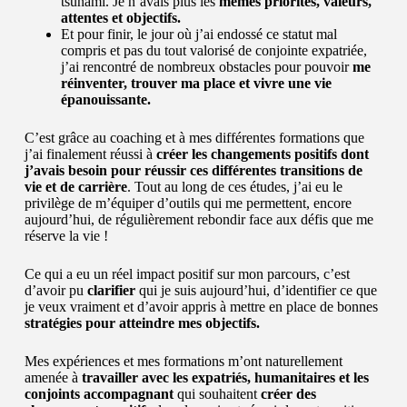
tsunami. Je n’avais plus les
mêmes priorités, valeurs,
attentes et objectifs.
Et pour finir, le jour où j’ai endossé ce statut mal
compris et pas du tout valorisé de conjointe expatriée,
j’ai rencontré de nombreux obstacles pour pouvoir
me
réinventer, trouver ma place et vivre une vie
épanouissante.
C’est grâce au coaching et à mes différentes formations que
j’ai finalement réussi à
créer les changements positifs dont
j’avais besoin pour réussir ces différentes transitions de
vie et de carrière
. Tout au long de ces études, j’ai eu le
privilège de m’équiper d’outils qui me permettent, encore
aujourd’hui, de régulièrement rebondir face aux défis que me
réserve la vie !
Ce qui a eu un réel impact positif sur mon parcours, c’est
d’avoir pu
clarifier
qui je suis aujourd’hui, d’identifier ce que
je veux vraiment et d’avoir appris à mettre en place de bonnes
stratégies pour atteindre mes objectifs.
Mes expériences et mes formations m’ont naturellement
amenée à
travailler avec les expatriés, humanitaires et les
conjoints accompagnant
qui souhaitent
créer des