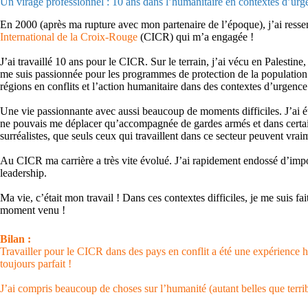
Un virage professionnel : 10 ans dans l’humanitaire en contextes d’urg
En 2000 (après ma rupture avec mon partenaire de l’époque), j’ai ressent
International de la Croix-Rouge
(CICR) qui m’a engagée !
J’ai travaillé 10 ans pour le CICR. Sur le terrain, j’ai vécu en Palestin
me suis passionnée pour les programmes de protection de la population ci
régions en conflits et l’action humanitaire dans des contextes d’urgence
Une vie passionnante avec aussi beaucoup de moments difficiles. J’ai été
ne pouvais me déplacer qu’accompagnée de gardes armés et dans certains c
surréalistes, que seuls ceux qui travaillent dans ce secteur peuvent vr
Au CICR ma carrière a très vite évolué. J’ai rapidement endossé d’impor
leadership.
Ma vie, c’était mon travail ! Dans ces contextes difficiles, je me suis fa
moment venu !
Bilan :
Travailler pour le CICR dans des pays en conflit a été une expérience h
toujours parfait !
J’ai compris beaucoup de choses sur l’humanité (autant belles que terribl