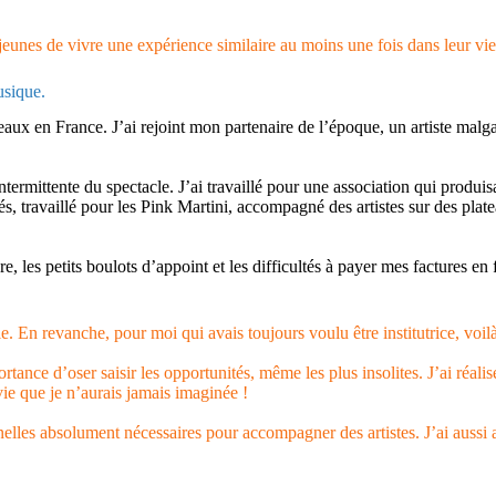
 jeunes de vivre une expérience similaire au moins une fois dans leur vie
usique.
deaux en France. J’ai rejoint mon partenaire de l’époque, un artiste mal
ntermittente du spectacle. J’ai travaillé pour une association qui produi
ités, travaillé pour les Pink Martini, accompagné des artistes sur des pla
e, les petits boulots d’appoint et les difficultés à payer mes factures en 
. En revanche, pour moi qui avais toujours voulu être institutrice, voilà
tance d’oser saisir les opportunités, même les plus insolites. J’ai réali
vie que je n’aurais jamais imaginée !
nnelles absolument nécessaires pour accompagner des artistes. J’ai aussi a