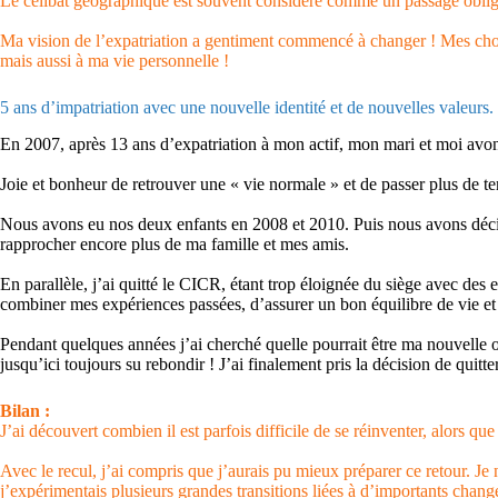
Le célibat géographique est souvent considéré comme un passage obligé
Ma vision de l’expatriation a gentiment commencé à changer ! Mes choix 
mais aussi à ma vie personnelle !
5 ans d’impatriation avec une nouvelle identité et de nouvelles valeurs.
En 2007, après 13 ans d’expatriation à mon actif, mon mari et moi av
Joie et bonheur de retrouver une « vie normale » et de passer plus de t
Nous avons eu nos deux enfants en 2008 et 2010. Puis nous avons décidé
rapprocher encore plus de ma famille et mes amis.
En parallèle, j’ai quitté le CICR, étant trop éloignée du siège avec de
combiner mes expériences passées, d’assurer un bon équilibre de vie et
Pendant quelques années j’ai cherché quelle pourrait être ma nouvelle or
jusqu’ici toujours su rebondir ! J’ai finalement pris la décision de quitte
Bilan :
J’ai découvert combien il est parfois difficile de se réinventer, alors que
Avec le recul, j’ai compris que j’aurais pu mieux préparer ce retour. J
j’expérimentais plusieurs grandes transitions liées à d’importants chang