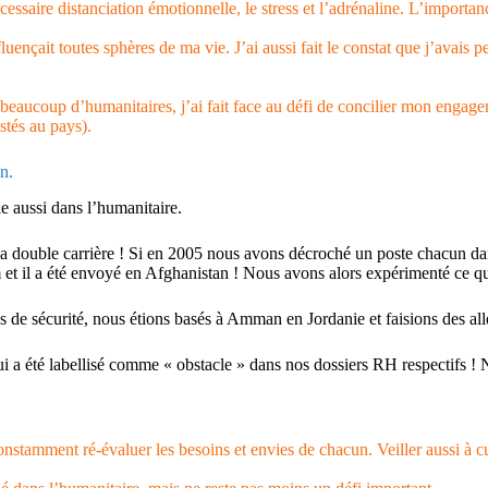
nécessaire distanciation émotionnelle, le stress et l’adrénaline. L’importan
uençait toutes sphères de ma vie. J’ai aussi fait le constat que j’avais
 beaucoup d’humanitaires, j’ai fait face au défi de concilier mon engag
stés au pays).
n.
e aussi dans l’humanitaire.
e la double carrière ! Si en 2005 nous avons décroché un poste chacun 
 et il a été envoyé en Afghanistan ! Nous avons alors expérimenté ce qu
e sécurité, nous étions basés à Amman en Jordanie et faisions des aller
 a été labellisé comme « obstacle » dans nos dossiers RH respectifs ! 
stamment ré-évaluer les besoins et envies de chacun. Veiller aussi à c