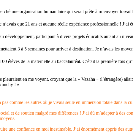
rché une organisation humanitaire qui serait prête à m’envoyer travaill
n’avais que 21 ans et aucune réelle expérience professionnelle ! J’ai é
 au développement, participant à divers projets éducatifs autant au nivea
ui mettaient 3 à 5 semaines pour arriver à destination. Je n’avais les mo
0 élèves de la maternelle au baccalauréat. C’était la première fois qu’une 
 pleuraient en me voyant, croyant que la « Vazaha » (l’étrangère) allait le
 Nanchy ! »
 pas comme les autres où je vivais seule en immersion totale dans la cul
social et de soutien malgré mes différences ! J’ai dû m’adapter à des co
e moyens.
uire une confiance en moi inestimable. J’ai énormément appris des autres