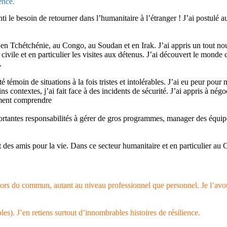
ence.
i le besoin de retourner dans l’humanitaire à l’étranger ! J’ai postulé a
e, en Tchétchénie, au Congo, au Soudan et en Irak. J’ai appris un tout no
vile et en particulier les visites aux détenus. J’ai découvert le monde 
.
 témoin de situations à la fois tristes et intolérables. J’ai eu peur pou
ontextes, j’ai fait face à des incidents de sécurité. J’ai appris à négo
aiment comprendre
tantes responsabilités à gérer de gros programmes, manager des équipes 
it des amis pour la vie. Dans ce secteur humanitaire et en particulier au C
ors du commun, autant au niveau professionnel que personnel. Je l’avoue 
es). J’en retiens surtout d’innombrables histoires de résilience.