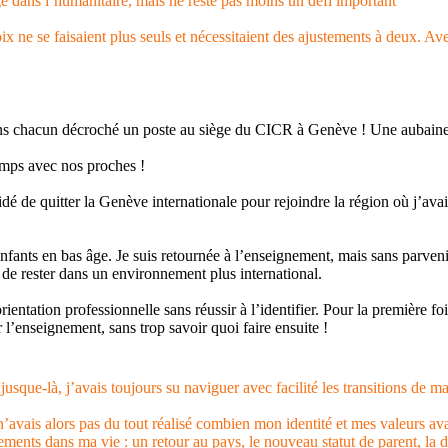
 dans l’humanitaire, mais ne reste pas moins un défi important
ne se faisaient plus seuls et nécessitaient des ajustements à deux. Avec
ons chacun décroché un poste au siège du CICR à Genève ! Une aubaine 
emps avec nos proches !
 de quitter la Genève internationale pour rejoindre la région où j’ava
s enfants en bas âge. Je suis retournée à l’enseignement, mais sans parv
 de rester dans un environnement plus international.
ientation professionnelle sans réussir à l’identifier. Pour la première f
r l’enseignement, sans trop savoir quoi faire ensuite !
 jusque-là, j’avais toujours su naviguer avec facilité les transitions de ma
e n’avais alors pas du tout réalisé combien mon identité et mes valeurs 
ements dans ma vie : un retour au pays, le nouveau statut de parent, la d