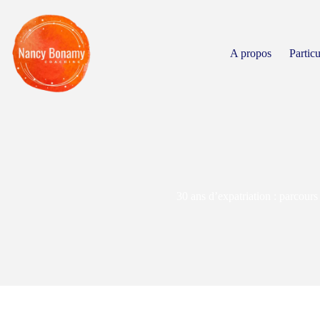
A propos
Particu
30 ans d’expatriation : parcours 