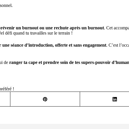
rsonnel.
prévenir un burnout
ou une
rechute après un burnout
. Cet accompa
el défi quand tu travailles sur le terrain !
 une séance d’introduction, offerte et sans engagement
. C’est l’oc
hui de
ranger ta cape et prendre soin de tes supers-pouvoir d’humani
préféré !