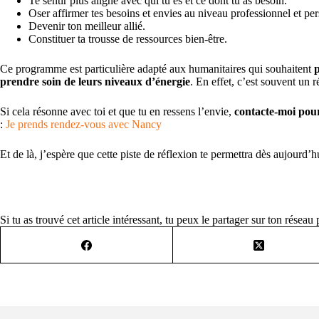
Te sentir plus aligné avec qui tu es et ce dont tu as besoin.
Oser affirmer tes besoins et envies au niveau professionnel et pe
Devenir ton meilleur allié.
Constituer ta trousse de ressources bien-être.
Ce programme est particulière adapté aux humanitaires qui souhaitent
prendre soin de leurs niveaux d’énergie
. En effet, c’est souvent un ré
Si cela résonne avec toi et que tu en ressens l’envie,
contacte-moi pour
:
Je prends rendez-vous avec Nancy
Et de là, j’espère que cette piste de réflexion te permettra dès aujourd’
Si tu as trouvé cet article intéressant, tu peux le partager sur ton réseau 