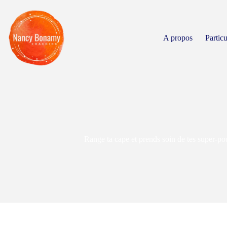
A propos
Particu
Range ta cape et prends soin de tes super-po