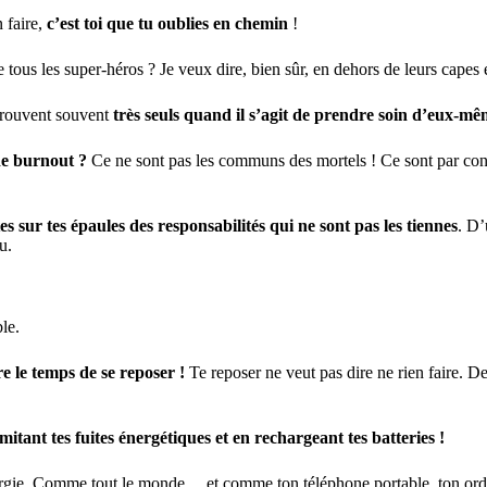
 faire,
c’est toi que tu oublies en chemin
!
 tous les super-héros ? Je veux dire, bien sûr, en dehors de leurs capes 
etrouvent souvent
très seuls quand il s’agit de prendre soin d’eux-mê
de burnout ?
Ce ne sont pas les communs des mortels ! Ce sont par contr
es sur tes épaules des responsabilités qui ne sont pas les tiennes
. D’
u.
le.
e le temps de se reposer !
Te reposer ne veut pas dire ne rien faire. De
imitant tes fuites énergétiques et en rechargeant tes batteries !
énergie. Comme tout le monde… et comme ton téléphone portable, ton ordi