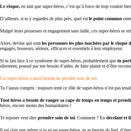
Le risque,
en tant que super-héros, c’est qu’à force de trop vouloir bien
D’ailleurs, si tu y regardes de plus près, quel est
le point commun
entre
Malgré leurs prouesses et engagement sans faille, ces super-héros se r
Alors, devine qui sont
les personnes
les plus
touchées par le risque 
engagés, bosseurs, sérieux, efficaces et essentiels à leur employeur.
Si tu fais face à ce syndrome de super-héros, probablement que
tu port
sûrement, poussé par ton besoin d’aider, de faire plaisir et d’être reconn
Un super-héros a aussi besoin de prendre soin de soi.
Tu l’auras compris : toujours tenir ce rôle de super-héros n’est pas tenab
Tout héros a besoin de ranger sa cape de temps en temps et prendr
héros, encore moins des humanitaires !
Te reposer veut dire
prendre soin de toi
. Comment ? En
décelant et l
Il est clair que même si tu es un super-héros, tu as besoin de fuel, d’