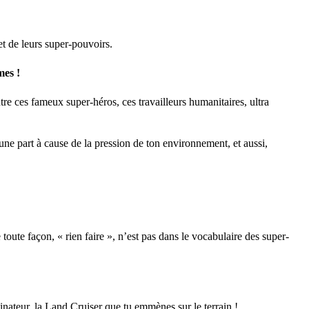
et de leurs super-pouvoirs.
mes !
e ces fameux super-héros, ces travailleurs humanitaires, ultra
une part à cause de la pression de ton environnement, et aussi,
 toute façon, « rien faire », n’est pas dans le vocabulaire des super-
nateur, la Land Cruiser que tu emmènes sur le terrain !