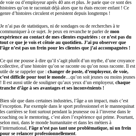
de voie ou d’employeur après 40 ans et plus. Je parie que ce sont des
histoires qu’on te racontait déjà alors que tu étais encore enfant ! Ce
genre d’histoires circulent et persistent depuis longtemps !
Je n’ai pas de statistiques, ni de sondages ou de recherches à te
communiquer à ce sujet. Je peux en revanche te parler de
mon
expérience au contact de mes clientes expatriées : ce n’est pas du
tout ce que je vois et côtoie au quotidien.
J’ai pu observer que
l’âge n’est pas un frein pour les clientes que j’ai accompagnées !
Ce qui me pousse à dire qu’il s’agit plutôt d’un mythe, d’une croyance
collective, d’une histoire qu’on se raconte ou qu’on nous raconte. Il est
utile de se rappeler que :
changer de poste, d’employeur, de voie,
c’est difficile pour tout le monde
…qu’on soit jeunes ou moins jeunes
! Il est aussi utile de souligner qu’aux yeux d’un employeur,
chaque
tranche d’âge à ses avantages et ses inconvénients !
Bien sûr que dans certaines industries, l’âge a un impact, mais c’est
l’exception. Par exemple dans le sport professionnel et le mannequinat
les carrières se font surtout pendant la jeunesse ou à l’inverse dans le
coaching ou le mentoring, c’est alors l’expérience qui prime. Pourtant,
selon moi, dans le monde humanitaire et dans les métiers à
l’international,
l’âge n’est pas tant une problématique, ni un frein
pour se relancer professionnellement
.