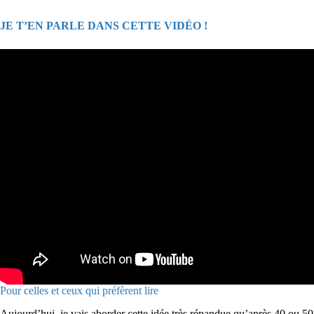
JE T’EN PARLE DANS CETTE VIDÉO !
Pour celles et ceux qui préfèrent lire
​Aujourd’hui, je vais aborder cette idée très répandue qu’après 40 ou 50