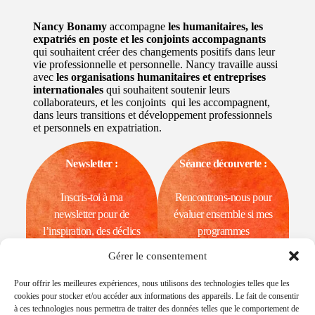
Nancy Bonamy
accompagne
les humanitaires, les
expatriés en poste et les conjoints accompagnants
qui souhaitent créer des changements positifs dans leur
vie professionnelle et personnelle. Nancy travaille aussi
avec
les organisations humanitaires et entreprises
internationales
qui souhaitent soutenir leurs
collaborateurs, et les conjoints qui les accompagnent,
dans leurs transitions et développement professionnels
et personnels en expatriation.
Newsletter :
Séance découverte :
Inscris-toi à ma
​Rencontrons-nous pour
newsletter pour de
évaluer ensemble si mes
l’inspiration, des déclics
programmes
& des conseils.
correspondent à tes
Gérer le consentement
besoins.
Je m'inscris
Pour offrir les meilleures expériences, nous utilisons des technologies telles que les
Je prends
cookies pour stocker et/ou accéder aux informations des appareils. Le fait de consentir
rendez-vous
à ces technologies nous permettra de traiter des données telles que le comportement de