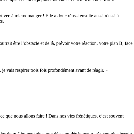
otivée à mieux manger ! Elle a donc réussi ensuite aussi réussi à
ecs.
rait être l’obstacle et de là, prévoir votre réaction, votre plan B, face
, je vais respirer trois fois profondément avant de réagir. »
e que nous allons faire ! Dans nos vies frénétiques, c’est souvent
s deux éliminent ainsi une décision dès le matin, n’ayant plus besoin