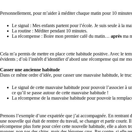
Personnellement, pour m’aider à méditer chaque matin pour 10 minutes,
Le signal : Mes enfants partent pour l’école. Je suis seule à la m
La routine : Méditer pendant 10 minutes.
La récompense : Boire mon premier café du matin…
après
ma m
Cela m’a permis de mettre en place cette habitude positive. Avec le tem
évidents ; d’où l’intérêt d’identifier d’abord une récompense qui me mot
Casser une ancienne habitude
Dans ce même ordre d’idée, pour casser une mauvaise habitude, le truc e
Le signal de cette mauvaise habitude pour pouvoir l’associer à un
ce qu’il se passe autour de cette mauvaise habitude !
La récompense de la mauvaise habitude pour pouvoir la remplac
Prenons l’exemple d’une expatriée que j’ai accompagnée. En rentrant du t
une nouvelle qui était de rentrer du travail, se changer et partir courir. I
récompense plus forte pour créer cette nouvelle habitude, elle a alors tro
manger, non pas des chips, mais des légumes crus. Par contre, si elle rent