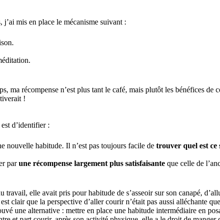
 j’ai mis en place le mécanisme suivant :
aison.
éditation.
ps, ma récompense n’est plus tant le café, mais plutôt les bénéfices de 
iverait !
st d’identifier :
e nouvelle habitude. Il n’est pas toujours facile de
trouver quel est ce 
er par
une récompense largement plus satisfaisante
que celle de l’an
ravail, elle avait pris pour habitude de s’asseoir sur son canapé, d’all
l est clair que la perspective d’aller courir n’était pas aussi alléchante q
uvé une alternative : mettre en place une habitude intermédiaire en posant
re et part courir, après son activité physique, elle a le droit de manger d