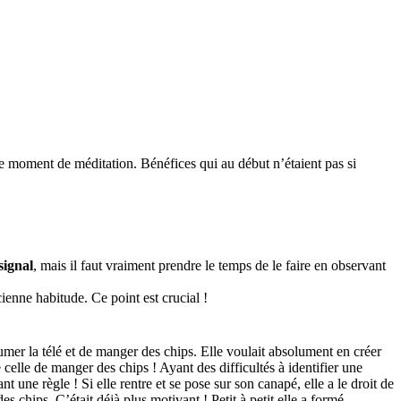
ce moment de méditation. Bénéfices qui au début n’étaient pas si
signal
, mais il faut vraiment prendre le temps de le faire en observant
cienne habitude. Ce point est crucial !
umer la télé et de manger des chips. Elle voulait absolument en créer
ue celle de manger des chips ! Ayant des difficultés à identifier une
 une règle ! Si elle rentre et se pose sur son canapé, elle a le droit de
es chips. C’était déjà plus motivant ! Petit à petit elle a formé