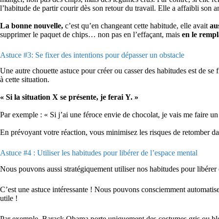
l’habitude de partir courir dès son retour du travail. Elle a affaibli so
La bonne nouvelle,
c’est qu’en changeant cette habitude, elle avait
au
supprimer le paquet de chips… non pas en l’effaçant, mais
en le remp
Astuce #3: Se fixer des intentions pour dépasser un obstacle
Une autre chouette astuce pour créer ou casser des habitudes est de se fi
à cette situation.
« Si la situation X se présente, je ferai Y. »
Par exemple : « Si j’ai une féroce envie de chocolat, je vais me faire un 
En prévoyant votre réaction, vous minimisez les risques de retomber d
Astuce #4 : Utiliser les habitudes pour libérer de l’espace mental
Nous pouvons aussi stratégiquement utiliser nos habitudes pour libérer
C’est une astuce intéressante ! Nous pouvons consciemment automatiser n
utile !
Par exemple, Barack Obama porte uniquement des costumes gris ou bleu 