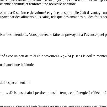
n ancienne habitude et renforcé une nouvelle habitude.
ssi musclé sa force de volonté
et grâce au sport, elle était davantage m
laçant
par des aliments plus sains, tels que des amandes ou des fruits s
xer des intentions. Vous pouvez le faire en prévoyant à l’avance quel pour
thé avec un peu de miel et le savourer ! » ; « Si je sens la colère monter
ans l’ancienne habitude.
 de l’espace mental !
os décisions et ainsi perdre moins de temps et d’énergie à réfléchir à c
marine. Quant à Mark Zuckeberg ne porte que des t-shirts gris. Tous le