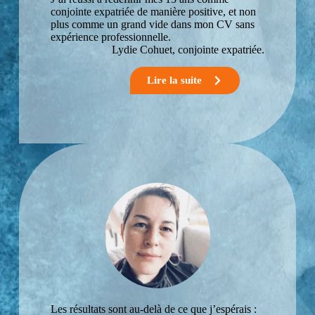
burnout.
conjointe expatriée de manière positive, et non
Confiance
plus comme un grand vide dans mon CV sans
en soi et
expérience professionnelle.
syndrome
Lydie Cohuet, conjointe expatriée.
de
l’imposteu
Lire la suite
r.
Reconvers
ion pro.
Se lancer
à son
compte.
Préparatio
n la
retraite ou
pré-
retraite.
Les résultats sont au-delà de ce que j’espérais :