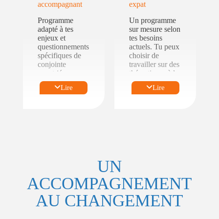
accompagnant
expat
Programme
Un programme
adapté à tes
sur mesure selon
enjeux et
tes besoins
questionnements
actuels. Tu peux
spécifiques de
choisir de
conjointe
travailler sur des
expatriée ou
thématiques à la
conjoint
carte proposées
Lire
Lire
accompagnant :
en complément
de la méthode
TRANSITIONS
Première
. Par exemple,
ou
avec un focus :
multiples
expatriatio
ns.
Se
Avant,
relancer
UN
pendant
sur le
ou au
marché du
ACCOMPAGNEMENT
retour
travail.
d’une
Réaliser
AU CHANGEMENT
expatriatio
un projet
n.
personnel
Possibilité
épanouiss