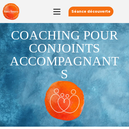
Séance découverte
COACHING POUR
CONJOINTS
ACCOMPAGNANT
S