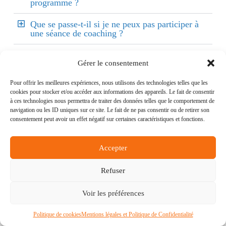
programme ?
Que se passe-t-il si je ne peux pas participer à
une séance de coaching ?
Combien de temps dure cette formation ?
Gérer le consentement
Est-ce que ce programme va fonctionner pour
Pour offrir les meilleures expériences, nous utilisons des technologies telles que les
moi ?
cookies pour stocker et/ou accéder aux informations des appareils. Le fait de consentir
à ces technologies nous permettra de traiter des données telles que le comportement de
navigation ou les ID uniques sur ce site. Le fait de ne pas consentir ou de retirer son
consentement peut avoir un effet négatif sur certaines caractéristiques et fonctions.
Contacte-moi pour une séance découverte
offerte,
sans engagement et confidentielle, pour
Accepter
discuter du programme de coaching
individuel ou en groupe.
Refuser
Voir les préférences
Politique de cookies
Mentions légales et Politique de Confidentialité