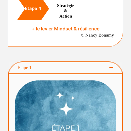
Stratégie
Étape 4
&
Action
+ le levier Mindset & résilience
© Nancy Bonamy
Étape 1