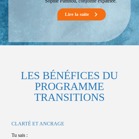
Sophie Panthou, conjointe expatriée.
Lire la suite
LES BÉNÉFICES DU
PROGRAMME
TRANSITIONS
CLARTÉ ET ANCRAGE
Tu sais :