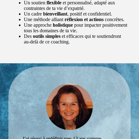
Un soutien
flexible
et personnalisé, adapté aux
ou
ant.
contraintes de ta vie d’expatrié.
impossibil
Développ
Un cadre
bienveillant
, positif et confidentiel.
ité de
ement
Une méthode alliant
réflexion et actions
concrètes.
travailler à
profession
Une approche
holistique
pour impacter positivement
l’étranger.
nel et
tous les domaines de ta vie.
Opportuni
personnel.
Des
outils simples
et efficaces qui te soutiendront
tés et
Bien-être
au-delà de ce coaching.
contrainte
et
s de ton
équilibre
pays
de vie.
d’accueil.
Préparer
Naissance
un retour
d’un
au pays
enfant ou
ou une
syndrome
première
du nid
expatriatio
vide.
n.
En
Préventio
couple,
n burnout
séparé,
parental
divorcé ou
ou
parent
profession
solo.
nel.
Orientatio
n post
J’ai réussi à redéfinir mes 13 ans comme